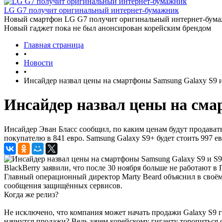
LG G7 получит оригинальный интернет-бумажник
Новый смартфон LG G7 получит оригинальный интернет-бумажн
Новый гаджет пока не был анонсирован корейским брендом
Главная страница
•
Новости
•
Инсайдер назвал цены на смартфоны Samsung Galaxy S9 
Инсайдер назвал цены на сма
Инсайдер Эван Бласс сообщил, по каким ценам будут продават
покупателю в 841 евро. Samsung Galaxy S9+ будет стоить 997 ев
BlackBerry заявили, что после 30 ноября больше не работают в 
Главный операционный директор Marty Beard объяснил в своём 
сообщения защищённых сервисов.
Когда же релиз?
Не исключено, что компания может начать продажи Galaxy S9 г
начнутся продажи? Ведь зачем корейскому гиганту торопиться 