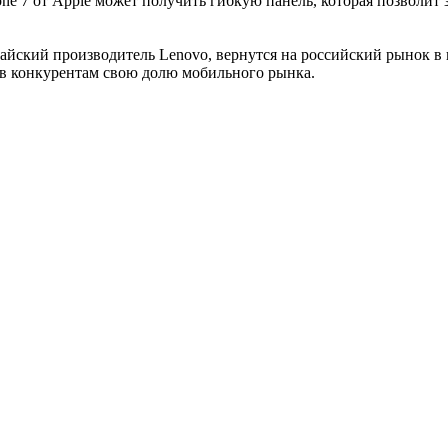
ne 7 от Apple может получить гибкую панель, которая позволит 
айский производитель Lenovo, вернутся на российский рынок в 
пив конкурентам свою долю мобильного рынка.