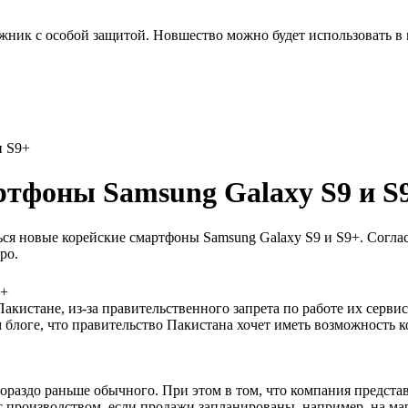
ик с особой защитой. Новшество можно будет использовать в к
и S9+
ртфоны Samsung Galaxy S9 и S
ься новые корейские смартфоны Samsung Galaxy S9 и S9+. Согла
ро.
Пакистане, из-за правительственного запрета по работе их сервис
блоге, что правительство Пакистана хочет иметь возможность ко
ораздо раньше обычного. При этом в том, что компания предста
с производством, если продажи запланированы, например, на ма