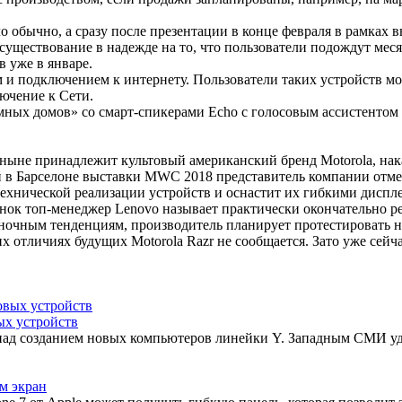
ыло обычно, а сразу после презентации в конце февраля в рамка
 существование в надежде на то, что пользователи подождут мес
в уже в январе.
 подключением к интернету. Пользователи таких устройств мог
ючение к Сети.
ных домов» со смарт-спикерами Echo с голосовым ассистентом 
 ныне принадлежит культовый американский бренд Motorola, нак
и в Барселоне выставки MWC 2018 представитель компании отме
технической реализации устройств и оснастит их гибкими диспл
ок топ-менеджер Lenovo называет практически окончательно ре
очным тенденциям, производитель планирует протестировать на
отличиях будущих Motorola Razr не сообщается. Зато уже сейчас
ых устройств
над созданием новых компьютеров линейки Y. Западным СМИ уд
м экран