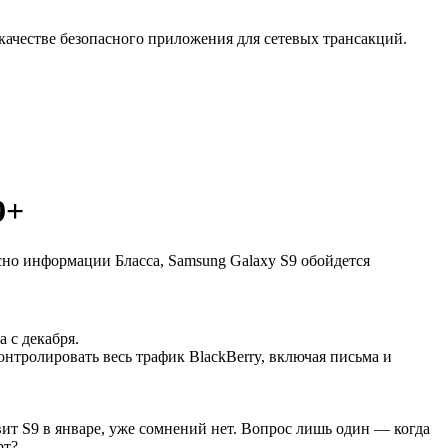
ачестве безопасного приложения для сетевых трансакций.
9+
сно информации Бласса, Samsung Galaxy S9 обойдется
а с декабря.
нтролировать весь трафик BlackBerry, включая письма и
вит S9 в январе, уже сомнений нет. Вопрос лишь один — когда
рт?