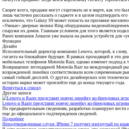
Скорее всего, продажи могут стартовать не в марте, как это б
лишь частично рассказать о гаджете и в целом подтвердить его
исключено, что Galaxy S9 может попасть на прилавки магазино
«Умные» дверные звонки Ring оборудованы видеонаблюдением и
снаружи их домов. Главным условием для этого является подкл
Ранее компания Amazon уже вышла на рынок устройств для «ум
Функции
Дизайн
Исполнительный директор компании Lenovo, которой, к слову,
гиганта на ближайшее будущее. В рамках проходящей в эти дн
мобильных телефонов Motorola Razr, однако изменит подход к 
Возвращение легендарной Motorola Razr на международный рын
возрожденной линейки соответствовали всем современным рын
самый гибкий дисплей. О других дизайнерских или технических 
истории марки может произойти еще до конца текущего года.
Вернуться к списку
Другие записи
Lenovo и Razer представят новую линейку ко-брендовых игров
По предварительным сведениям, разработки планируют вести 
еще до официального подтверждения сведений.
Подробнее
Неподтвержденные слухи: IPhone 7 получит изогнутый по края