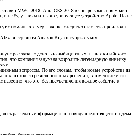
х выставки MWC 2018. А на CES 2018 в январе компания может
яц и не будут покупать конкурирующее устройство Apple. Но не
ут с помощью камеры звонка следить за тем, что происходит
Alexa и сервисом Amazon Key со смарт-замком.
ануне рассказал о довольно амбициозных планах китайского
тил, что компания задумала возродить легендарную линейку
еями.
шенным вопросом. По его словам, чтобы новые устройства из
 них несколько революционных решений, в том числе и тот
 известно, что это, без преувеличения важное событие в
алось разведать информацию по поводу предстоящего тандема